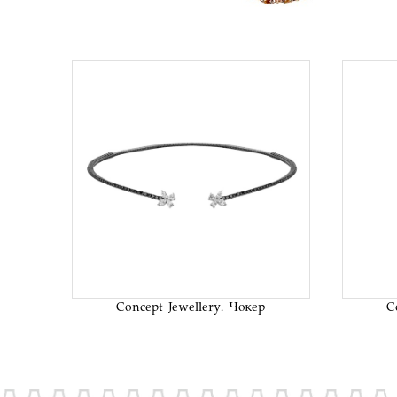
В список
желаний
Concept Jewellery. Чокер
C