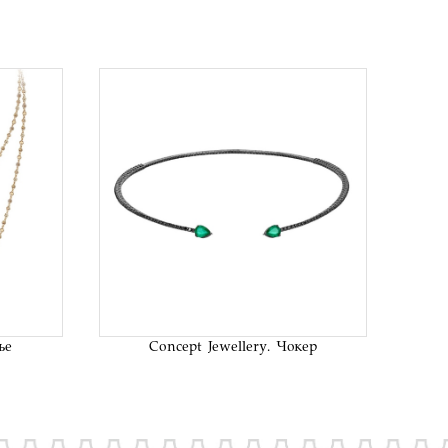
исок
В список
аний
желаний
ье
Concept Jewellery. Чокер