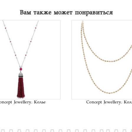
Вам также может понравиться
В список
В сп
желаний
жел
oncept Jewellery. Колье
Concept Jewellery. Кол