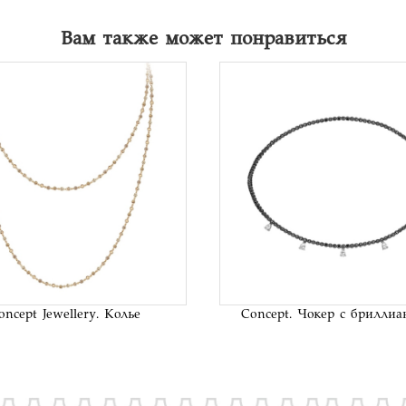
Вам также может понравиться
В список
В сп
желаний
жел
oncept Jewellery. Колье
Concept. Чокер с брилли