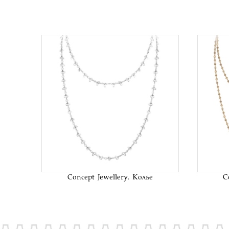
В список
желаний
Concept Jewellery. Колье
C