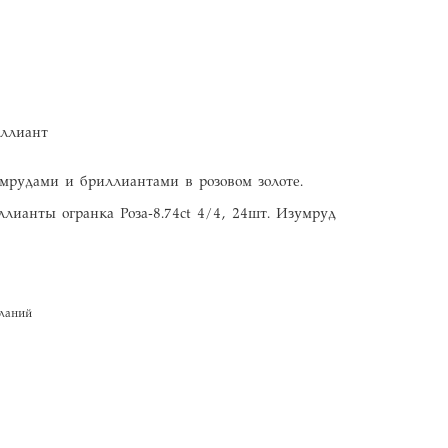
ллиант
зумрудами и бриллиантами в розовом золоте.
иллианты огранка Роза-8.74ct 4/4, 24шт. Изумруд
ланий