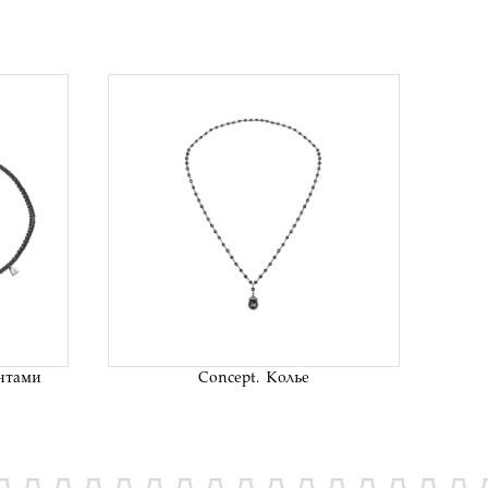
исок
В список
аний
желаний
антами
Concept. Колье