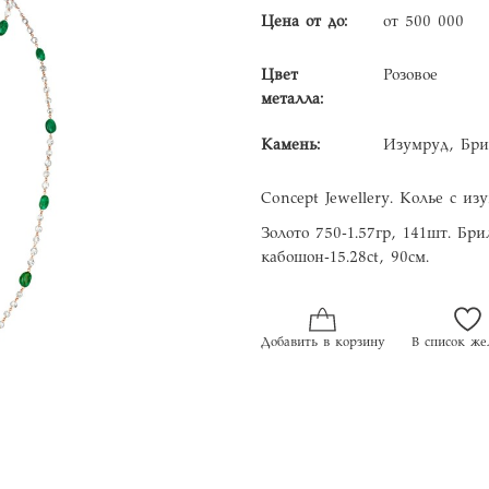
Цена от до:
от 500 000
Цвет
Розовое
металла:
Камень:
Изумруд, Бри
Concept Jewellery. Колье с и
Золото 750-1.57гр, 141шт. Бр
кабошон-15.28сt, 90см.
Добавить в корзину
В список же