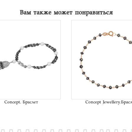
Вам также может понравиться
В список
В сп
желаний
жел
Concept. Браслет
Concept Jewellery.Брас