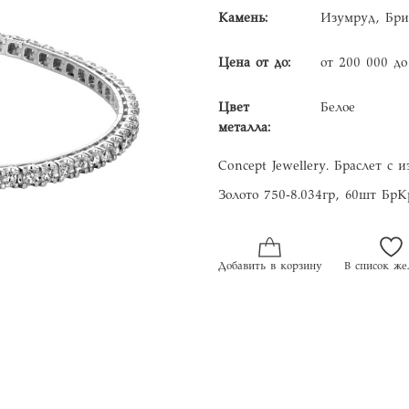
Камень:
Изумруд, Бри
Цена от до:
от 200 000 до
Цвет
Белое
металла:
Concept Jewellery. Браслет с
Золото 750-8.034гр, 60шт БрКр
Добавить в корзину
В список же