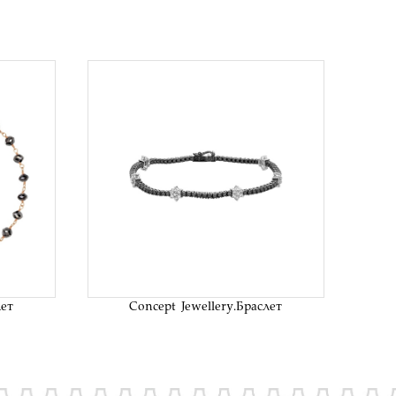
исок
В список
аний
желаний
лет
Concept Jewellery.Браслет