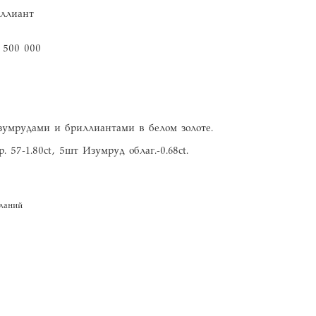
ллиант
 500 000
 изумрудами и бриллиантами в белом золоте.
. 57-1.80ct, 5шт Изумруд облаг.-0.68ct.
ланий