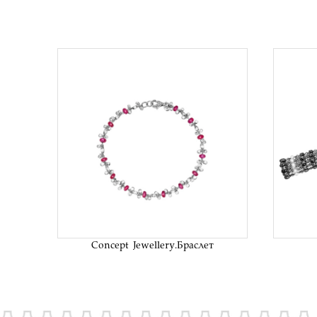
В список
желаний
Concept Jewellery.Браслет