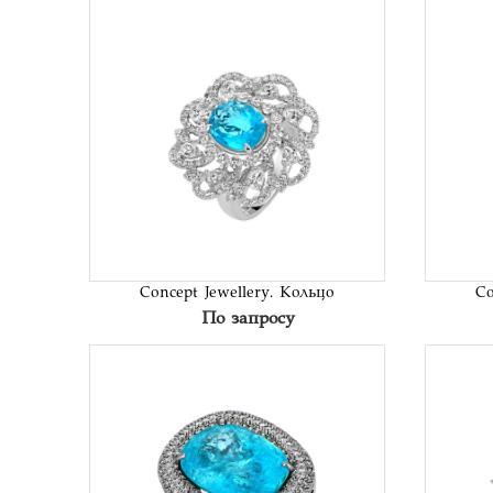
В список
желаний
Concept Jewellery. Кольцо
Co
По запросу