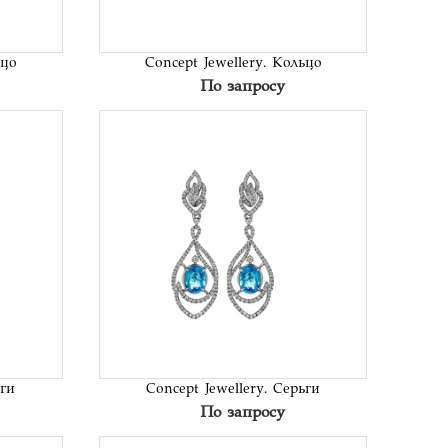
ьцо
Concept Jewellery. Кольцо
По запросу
исок
В список
аний
желаний
ьги
Concept Jewellery. Серьги
По запросу