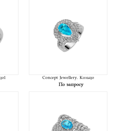
исок
В список
аний
желаний
цо1
Concept Jewellery. Кольцо
По запросу