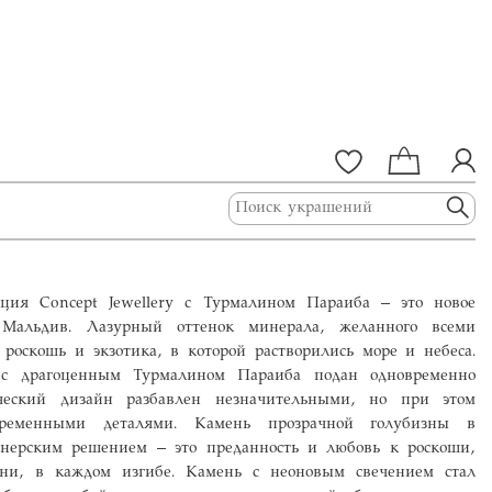
кция Concept Jewellery с Турмалином Параиба – это новое
 Мальдив. Лазурный оттенок минерала, желанного всеми
роскошь и экзотика, в которой растворились море и небеса.
 с драгоценным Турмалином Параиба подан одновременно
ческий дизайн разбавлен незначительными, но при этом
временными деталями. Камень прозрачной голубизны в
йнерским решением – это преданность и любовь к роскоши,
ани, в каждом изгибе. Камень с неоновым свечением стал