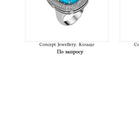
В список
желаний
Concept Jewellery. Кольцо
Co
По запросу