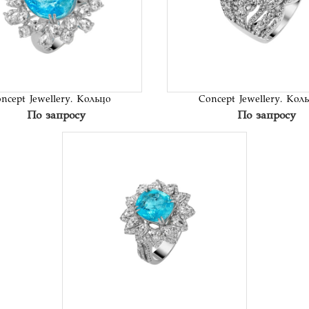
В список
В сп
желаний
жел
ncept Jewellery. Кольцо
Concept Jewellery. Кол
По запросу
По запросу
В список
желаний