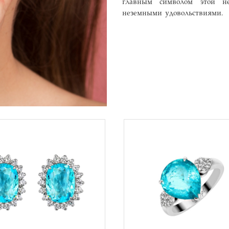
главным символом этой не
неземными удовольствиями.
В список
В сп
желаний
жел