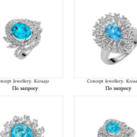
В список
В сп
желаний
жел
ncept Jewellery. Кольцо
Concept Jewellery. Коль
По запросу
По запросу