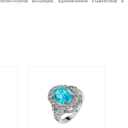
бесно-голубой коллекции, вдохновленной блаженством и
исок
В список
аний
желаний