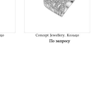
исок
В список
аний
желаний
ьцо
Concept Jewellery. Кольцо
По запросу